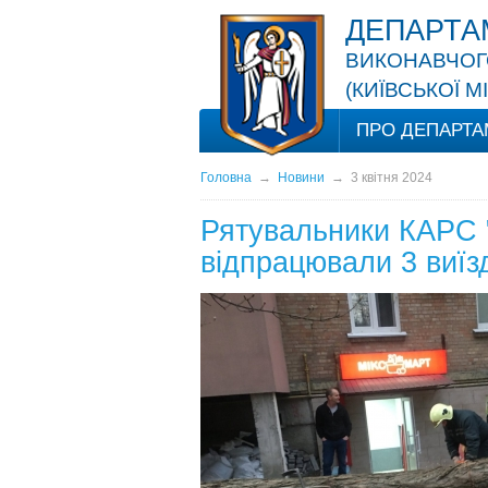
ДЕПАРТА
ВИКОНАВЧОГО
(КИЇВСЬКОЇ М
ПРО ДЕПАРТА
Головна
→
Новини
→
3 квітня 2024
Рятувальники КАРС "
відпрацювали 3 виїзд