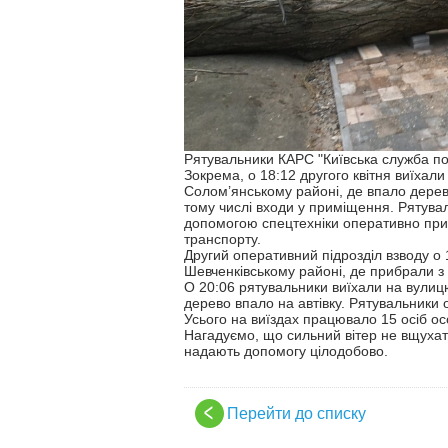
Рятувальники КАРС "Київська служба пор
Зокрема, о 18:12 другого квітня виїхал
Солом’янському районі, де впало дерев
тому числі входи у приміщення. Рятува
допомогою спецтехніки оперативно приб
транспорту.
Другий оперативний підрозділ взводу о
Шевченківському районі, де прибрали з 
О 20:06 рятувальники виїхали на вулиц
дерево впало на автівку. Рятувальники 
Усього на виїздах працювало 15 осіб ос
Нагадуємо, що сильний вітер не вщухати
надають допомогу цілодобово.
Перейти до списку