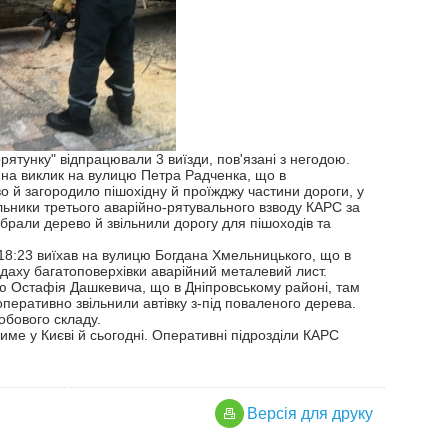
ятунку" відпрацювали 3 виїзди, пов'язані з негодою.
и на виклик на вулицю Петра Радченка, що в
о й загородило пішохідну й проїжджу частини дороги, у
льники третього аварійно-рятувального взводу КАРС за
рали дерево й звільнили дорогу для пішоходів та
 18:23 виїхав на вулицю Богдана Хмельницького, що в
даху багатоповерхівки аварійний металевий лист.
ю Остафія Дашкевича, що в Дніпровському районі, там
оперативно звільнили автівку з-під поваленого дерева.
обового складу.
ме у Києві й сьогодні. Оперативні підрозділи КАРС
Версiя для друку