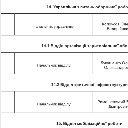
14. Управління з питань оборонної роб
Колоусов Оле
Начальник управління
Валерійов
14.1 Відділ організації територіальної об
Лукашенко Ол
Начальник відділу
Олександро
14.2 Відділ критичної інфраструктури
Римашевський 
Начальник відділу
Дмитрови
15. Відділ мобілізаційної роботи