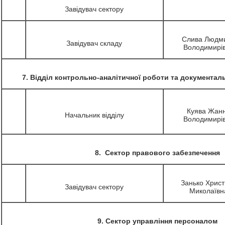
Завідувач сектору
Слива Людм
Завідувач складу
Володимирі
7. Відділ контрольно-аналітичної роботи та документал
Куява Жан
Начальник відділу
Володимирі
8. Сектор правового забезпечення
Занько Хрис
Завідувач сектору
Миколаївн
9. Сектор управління персоналом