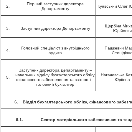
Перший заступник директора
2.
Куявський Олег 
Департаменту
Щербіна Мих
3.
Заступник директора Департаменту
Юрійович
Головний спеціаліст з внутрішнього
Пашкевич Ма
4.
аудита
Леонідівн
Заступник директора Департаменту –
начальник відділу бухгалтерського обліку,
Нагачевська Ка
5.
фінансового забезпечення та звітності –
Юріївна
головний бухгалтер
6. Відділ бухгалтерського обліку, фінансового забезпе
6.1. Сектор матеріального забезпечення та тенде