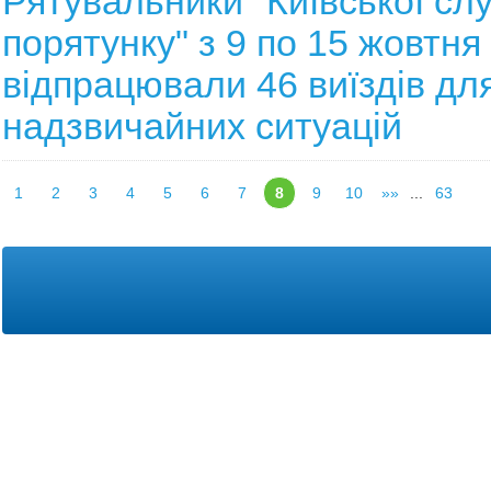
Рятувальники "Київської сл
порятунку" з 9 по 15 жовтня
відпрацювали 46 виїздів для
надзвичайних ситуацій
1
2
3
4
5
6
7
8
9
10
»»
...
63