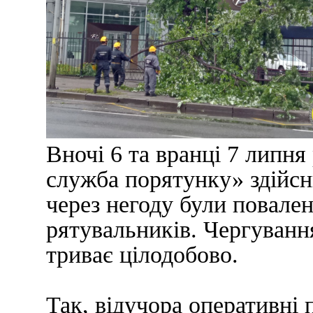
Вночі 6 та вранці 7 липн
служба порятунку» здійсни
через негоду були повален
рятувальників. Чергуванн
триває цілодобово.
Так, відучора оперативні