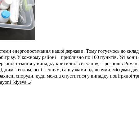
еми енергопостачання нашої держави. Тому готуємось до складн
бігріву. У кожному районі – приблизно по 100 пунктів. Усі вони б
ергопостачання у випадку критичної ситуації», – розповів Роман
дним: теплом, освітленням, санвузлами, їдальнями, місцями для
 захисні споруди, куди можна спуститися у випадку повітряної тр
ayoni_kiyeva.../