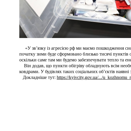
«У зв’язку із агресією рф ми маємо пошкодження сист
початку зими буде сформовано близько тисячі пунктів о
оскільки саме там ми будемо забезпечувати тепло та ен
Він додав, що пункти обігріву обладнують всім необхі
ковдрами. У будівлях таких соціальних об’єктів наявні
Докладніше тут:
https://kyivcity.gov.ua/.../u_kozhnomu_r