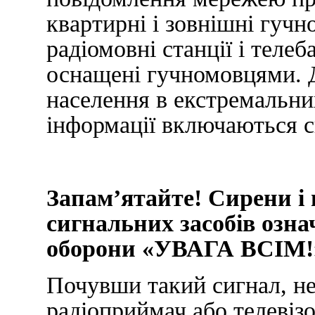
квартирні і зовнішні гучно
радіомовні станції і телеб
оснащені гучномовцями. 
населення в екстремальни
інформації включаються си
Запам’ятайте! Сирени і 
сигнальних засобів озна
оборони «УВАГА ВСІМ!
Почувши такий сигнал, не
радіоприймач або телевізо