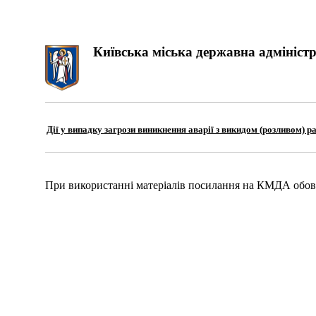
Київська міська державна адміністр
Дії у випадку загрози виникнення аварії з викидом (розливом) 
При використанні матеріалів посилання на КМДА обов'